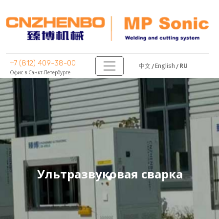
+7 (812) 409-38-00
/
English
/
RU
中文
Офис в Санкт-Петербурге
MP SONIC
ПРОДУКТЫ
Ультразвуковая сварка
TRYOUT
МАТЕРИАЛЫ