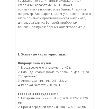
составляет 40 кг. Линейный вибрационный
сварочный аппарат MVS-650LS может
применяться в производстве бытовой техники,
например, для сварки крышек унитазов, а также в
автомобильной промышленности, например,
для сварки задних фонарей, приборных
панелей, воздухозаборных коллекторов и т. д.
I. Основные характеристики:
Вибрационный узел
1. Масса верхнего инструмента: 40 кг
2. Площадь сварки (ориентировочно, для PP): до
200 дюймов²
3. Амплитуда (пик-пик): 0,8–1,8 мм
4. Рабочая частота: 210–280 Гц
Габариты оборудования
1. Габариты машины (Ш×Г×В): 2605 × 1286 × 2290
мм
2. Проём передней двери (Ш×В): 1400 × 745 мм