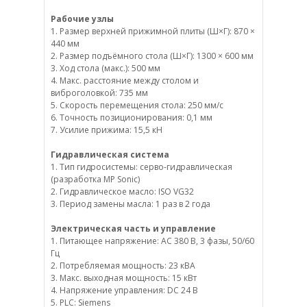
Рабочие узлы
1. Размер верхней прижимной плиты (Ш×Г): 870 ×
440 мм
2. Размер подъёмного стола (Ш×Г): 1300 × 600 мм
3. Ход стола (макс.): 500 мм
4. Макс. расстояние между столом и
виброголовкой: 735 мм
5. Скорость перемещения стола: 250 мм/с
6. Точность позиционирования: 0,1 мм
7. Усилие прижима: 15,5 кН
Гидравлическая система
1. Тип гидросистемы: серво-гидравлическая
(разработка MP Sonic)
2. Гидравлическое масло: ISO VG32
3. Период замены масла: 1 раз в 2 года
Электрическая часть и управление
1. Питающее напряжение: AC 380 В, 3 фазы, 50/60
Гц
2. Потребляемая мощность: 23 кВА
3. Макс. выходная мощность: 15 кВт
4. Напряжение управления: DC 24 В
5. PLC: Siemens