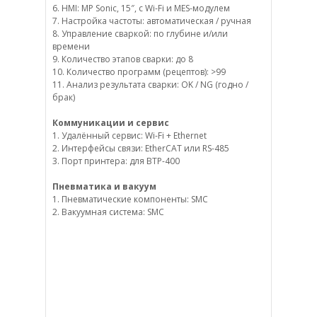
6. HMI: MP Sonic, 15″, с Wi-Fi и MES-модулем
7. Настройка частоты: автоматическая / ручная
8. Управление сваркой: по глубине и/или
времени
9. Количество этапов сварки: до 8
10. Количество программ (рецептов): >99
11. Анализ результата сварки: OK / NG (годно /
брак)
Коммуникации и сервис
1. Удалённый сервис: Wi-Fi + Ethernet
2. Интерфейсы связи: EtherCAT или RS-485
3. Порт принтера: для BTP-400
Пневматика и вакуум
1. Пневматические компоненты: SMC
2. Вакуумная система: SMC